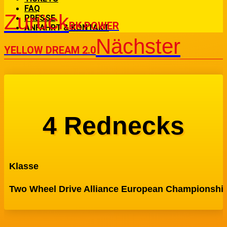
FAQ
Zurück
PRESSE
BK POWER
ANFAHRT & KONTAKT
Nächster
YELLOW DREAM 2.0
4 Rednecks
Klasse
Two Wheel Drive Alliance European Championshi