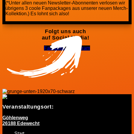
(*Unter allen neuen Newsletter-Abonnenten verlosen wir
übrigens 3 coole Fanpackages aus unserer neuen Merch-
Kollektion.) Es lohnt sich also!
Folgt uns auch
auf Social Media!
Facebook-f
Instagram
Veranstaltungsort:
Göhlenweg
26188 Edewecht
Start