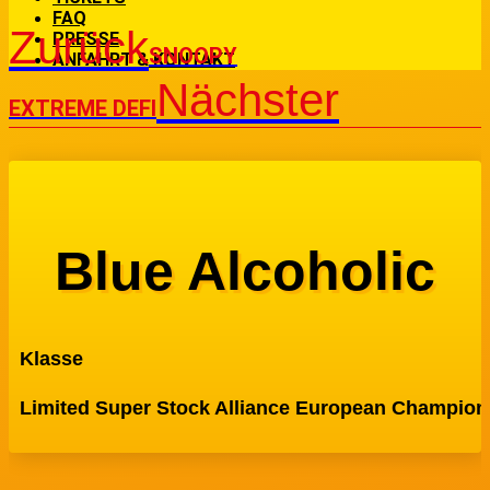
FAQ
Zurück
PRESSE
SNOOPY
ANFAHRT & KONTAKT
Nächster
EXTREME DEFI
Blue Alcoholic
Klasse
Limited Super Stock Alliance European Champion