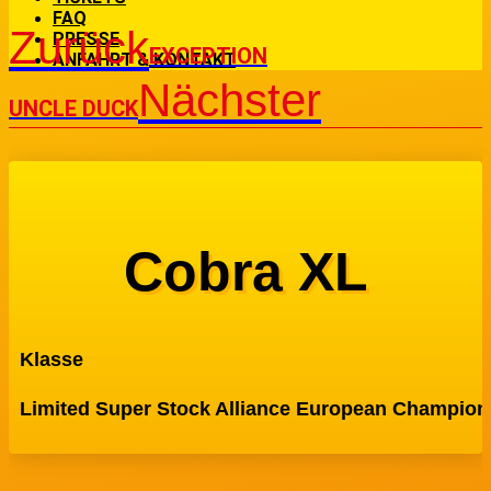
FAQ
Zurück
PRESSE
EXCEPTION
ANFAHRT & KONTAKT
Nächster
UNCLE DUCK
Cobra XL
Klasse
Limited Super Stock Alliance European Champion