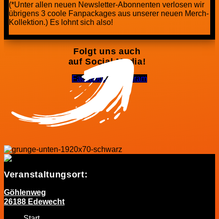
(*Unter allen neuen Newsletter-Abonnenten verlosen wir
übrigens 3 coole Fanpackages aus unserer neuen Merch-
Kollektion.) Es lohnt sich also!
Folgt uns auch
auf Social Media!
Facebook-f
Instagram
Veranstaltungsort:
Göhlenweg
26188 Edewecht
Start