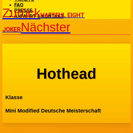
FAQ
Zurück
PRESSE
HATEFUL EIGHT
ANFAHRT & KONTAKT
Nächster
JOKER
Hothead
Klasse
Mini Modified Deutsche Meisterschaft