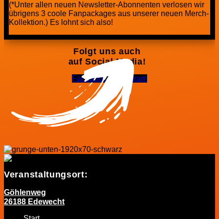
(*Unter allen neuen Newsletter-Abonnenten verlosen wir
übrigens 3 coole Fanpackages aus unserer neuen Merch-
Kollektion.) Es lohnt sich also!
Folgt uns auch
auf Social Media!
Facebook-f
Instagram
Veranstaltungsort:
Göhlenweg
26188 Edewecht
Start