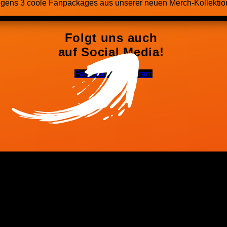
igens 3 coole Fanpackages aus unserer neuen Merch-Kollektion.
Folgt uns auch
auf Social Media!
Facebook-f
Instagram