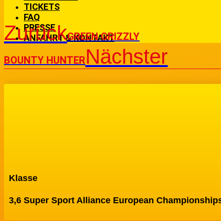
TICKETS
FAQ
Zurück
PRESSE
GREEN GRIZZLY
ANFAHRT & KONTAKT
Nächster
BOUNTY HUNTER
Klasse
3,6 Super Sport Alliance European Championship