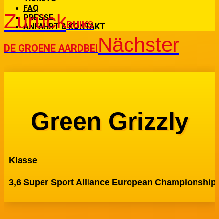
FAQ
Zurück
PRESSE
BUIKS
ANFAHRT & KONTAKT
Nächster
DE GROENE AARDBEI
Green Grizzly
Klasse
3,6 Super Sport Alliance European Championship