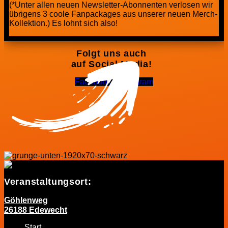
(*Unter allen neuen Newsletter-Abonnenten verlosen wir
übrigens 3 coole Fanpackages aus unserer neuen Merch-
Kollektion.) Es lohnt sich also!
Folgt uns auch
auf Social Media!
Facebook-f
Instagram
Veranstaltungsort:
Göhlenweg
26188 Edewecht
Start