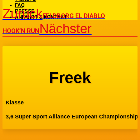
FAQ
Zurück
PRESSE
FELDBORG EL DIABLO
ANFAHRT & KONTAKT
Nächster
HOOK’N RUN
Freek
Klasse
3,6 Super Sport Alliance European Championship