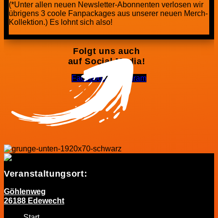
(*Unter allen neuen Newsletter-Abonnenten verlosen wir
übrigens 3 coole Fanpackages aus unserer neuen Merch-
Kollektion.) Es lohnt sich also!
Folgt uns auch
auf Social Media!
Facebook-f
Instagram
Veranstaltungsort:
Göhlenweg
26188 Edewecht
Start