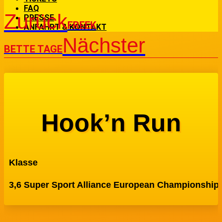
FAQ
Zurück
PRESSE
FREEK
ANFAHRT & KONTAKT
Nächster
BETTE TAGE
Hook’n Run
Klasse
3,6 Super Sport Alliance European Championship